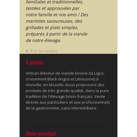
familiales et traditionnelles,
testées et approuvées par
notre famille et nos amis ! Des
marmites savoureuses, des
grillades et plats simples,
préparés à partir de la viande
de notre élevage.
Voir les recettes
A propos
Artisan-éleveur de viande bovine (la Ligus,
croisement Black Angus et Limousine) à
Vionville, en Moselle. Nous proposons des
produits de très grande qualité, dans la pure
tradition de l'élevage bovin français. Vente
directe aux particuliers et aux professionnels
de la gastronomie, sans intermédiaire.
Menu principal