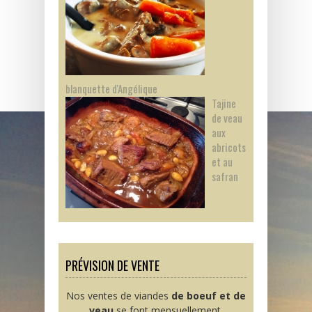
blanquette d'Angélique
Tajine
de veau
aux
abricots
et au
safran
PRÉVISION DE VENTE
Nos ventes de viandes
de boeuf et de
veau
se font mensuellement.